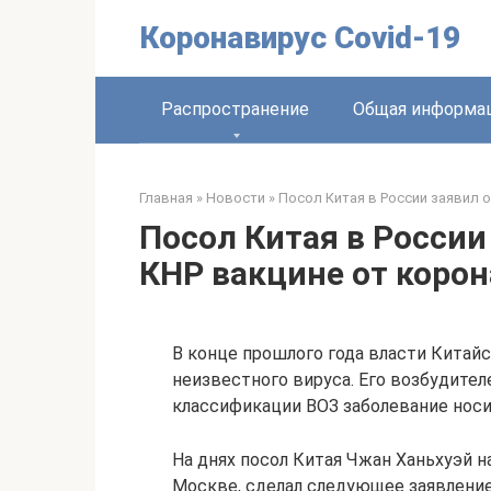
Перейти
Коронавирус Covid-19
к
контенту
Распространение
Общая информа
Главная
»
Новости
»
Посол Китая в России заявил 
Посол Китая в России
КНР вакцине от коро
В конце прошлого года власти Китайс
неизвестного вируса. Его возбудител
классификации ВОЗ заболевание носит
На днях посол Китая Чжан Ханьхуэй н
Москве, сделал следующее заявление.