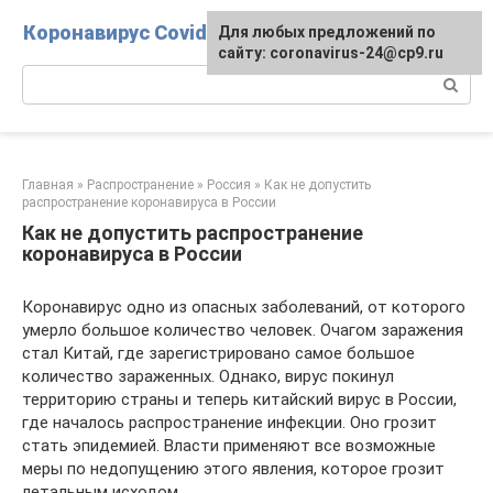
Перейти
Коронавирус Covid-19
Для любых предложений по
к
сайту: coronavirus-24@cp9.ru
контенту
Поиск:
Главная
»
Распространение
»
Россия
»
Как не допустить
распространение коронавируса в России
Как не допустить распространение
коронавируса в России
Коронавирус одно из опасных заболеваний, от которого
умерло большое количество человек. Очагом заражения
стал Китай, где зарегистрировано самое большое
количество зараженных. Однако, вирус покинул
территорию страны и теперь китайский вирус в России,
где началось распространение инфекции. Оно грозит
стать эпидемией. Власти применяют все возможные
меры по недопущению этого явления, которое грозит
летальным исходом.