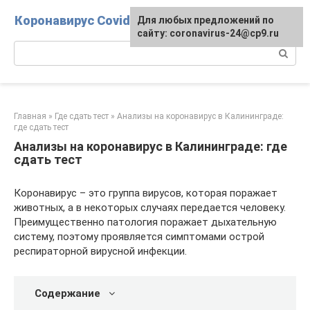
Перейти
Коронавирус Covid-19
Для любых предложений по
к
сайту: coronavirus-24@cp9.ru
контенту
Поиск:
Главная
»
Где сдать тест
»
Анализы на коронавирус в Калининграде:
где сдать тест
Анализы на коронавирус в Калининграде: где
сдать тест
Коронавирус – это группа вирусов, которая поражает
животных, а в некоторых случаях передается человеку.
Преимущественно патология поражает дыхательную
систему, поэтому проявляется симптомами острой
респираторной вирусной инфекции.
Содержание