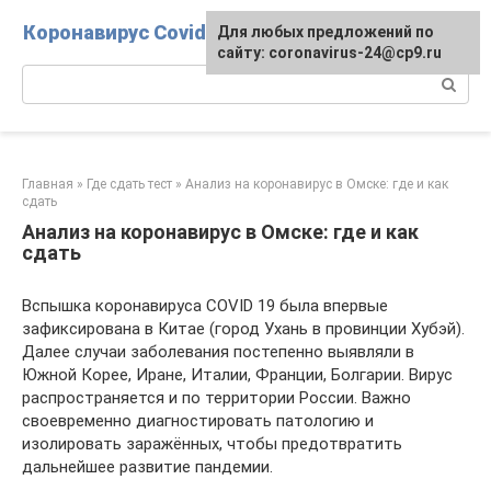
Перейти
Коронавирус Covid-19
Для любых предложений по
к
сайту: coronavirus-24@cp9.ru
контенту
Поиск:
Главная
»
Где сдать тест
»
Анализ на коронавирус в Омске: где и как
сдать
Анализ на коронавирус в Омске: где и как
сдать
Вспышка коронавируса COVID 19 была впервые
зафиксирована в Китае (город Ухань в провинции Хубэй).
Далее случаи заболевания постепенно выявляли в
Южной Корее, Иране, Италии, Франции, Болгарии. Вирус
распространяется и по территории России. Важно
своевременно диагностировать патологию и
изолировать заражённых, чтобы предотвратить
дальнейшее развитие пандемии.