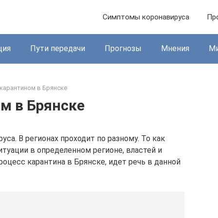
Симптомы коронавируса
Пр
ция
Пути передачи
Прогнозы
Мнения
М
 карантином в Брянске
м в Брянске
са. В регионах проходит по разному. То как
итуации в определенном регионе, властей и
роцесс карантина в Брянске, идет речь в данной