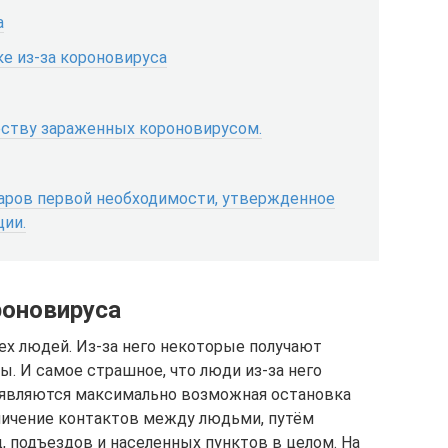
а
ке из-за короновируса
честву зараженных короновирусом.
аров первой необходимости, утвержденное
ии.
роновируса
ех людей. Из-за него некоторые получают
ы. И самое страшное, что люди из-за него
а являются максимально возможная остановка
ничение контактов между людьми, путём
, подъездов и населенных пунктов в целом. На